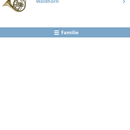
Waldhorn
Familie
Kontakt
Schulhaus Allmend
Schulhausstrasse 17
6048 Horw
musikschule@horw.ch