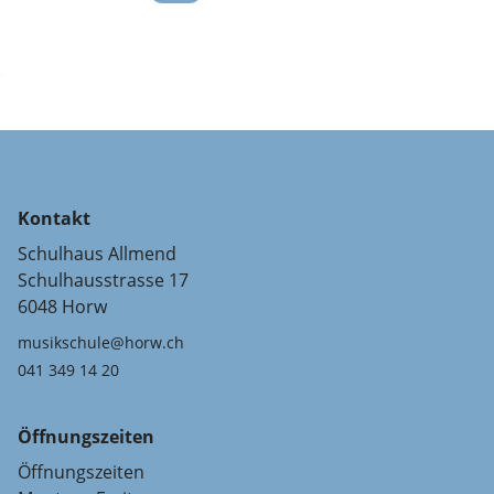
Kontakt
Schulhaus Allmend
Schulhausstrasse 17
6048 Horw
musikschule@horw.ch
041 349 14 20
Öffnungszeiten
Öffnungszeiten