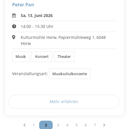
Peter Pan
Sa, 13. Juni 2026
14:00 - 15:30 Uhr
Kulturmühle Horw, Papiermühleweg 1, 6048
Horw
Musik
Konzert
Theater
Veranstaltungsart:
Musikschulkonzerte
Mehr erfahren
Vous êtes sur la page
1
Vous êtes sur la page
2
Vous êtes sur la page
3
Vous êtes sur la page
4
Vous êtes sur la page
5
Vous êtes sur la page
6
Vous êtes sur la pag
7