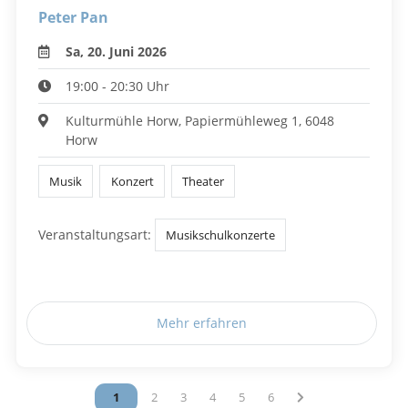
Peter Pan
Sa, 20. Juni 2026
19:00 - 20:30 Uhr
Kulturmühle Horw, Papiermühleweg 1, 6048
Horw
Musik
Konzert
Theater
Veranstaltungsart:
Musikschulkonzerte
Mehr erfahren
Vous êtes sur la page
1
Vous êtes sur la page
2
Vous êtes sur la page
3
Vous êtes sur la page
4
Vous êtes sur la page
5
Vous êtes sur la page
6