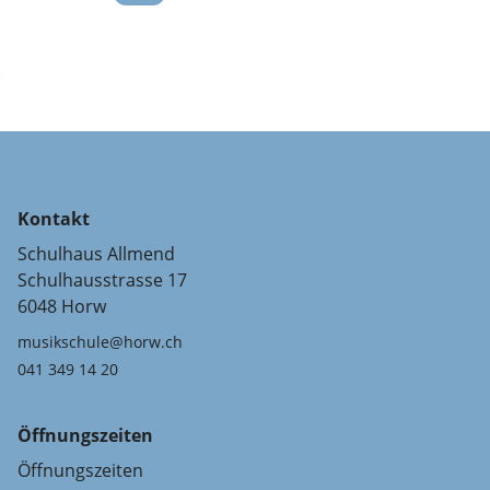
Kontakt
Schulhaus Allmend
Schulhausstrasse 17
6048 Horw
musikschule@horw.ch
041 349 14 20
Öffnungszeiten
Öffnungszeiten