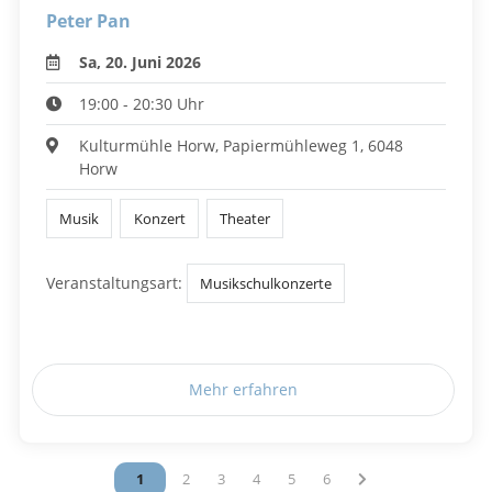
Peter Pan
Sa, 20. Juni 2026
19:00 - 20:30 Uhr
Kulturmühle Horw, Papiermühleweg 1, 6048
Horw
Musik
Konzert
Theater
Veranstaltungsart:
Musikschulkonzerte
Mehr erfahren
Vous êtes sur la page
1
Vous êtes sur la page
2
Vous êtes sur la page
3
Vous êtes sur la page
4
Vous êtes sur la page
5
Vous êtes sur la page
6