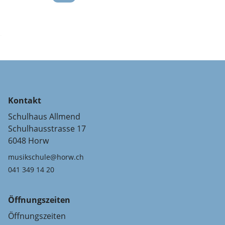
Kontakt
Schulhaus Allmend
Schulhausstrasse 17
6048 Horw
musikschule@horw.ch
041 349 14 20
Öffnungszeiten
Öffnungszeiten