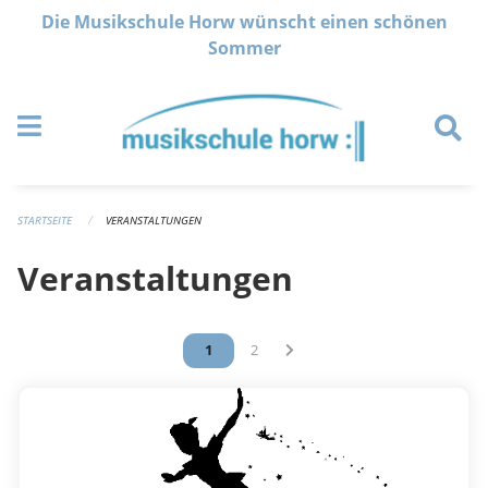
Navigation überspringen
Die Musikschule Horw wünscht einen schönen
Sommer
STARTSEITE
VERANSTALTUNGEN
Veranstaltungen
Vous êtes sur la page
1
Vous êtes sur la page
2