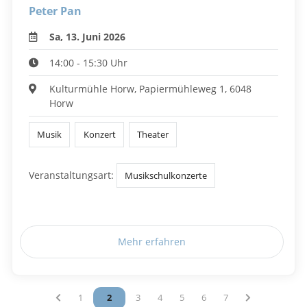
Peter Pan
Sa, 13. Juni 2026
14:00 - 15:30 Uhr
Kulturmühle Horw, Papiermühleweg 1, 6048
Horw
Musik
Konzert
Theater
Veranstaltungsart:
Musikschulkonzerte
Mehr erfahren
Vous êtes sur la page
1
Vous êtes sur la page
2
Vous êtes sur la page
3
Vous êtes sur la page
4
Vous êtes sur la page
5
Vous êtes sur la page
6
Vous êtes sur la pag
7