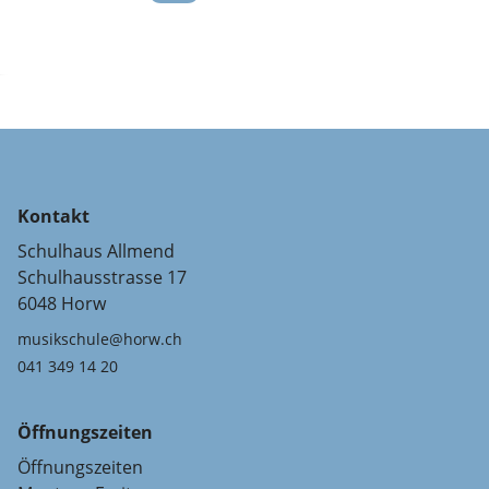
Kontakt
Schulhaus Allmend
Schulhausstrasse 17
6048 Horw
musikschule@horw.ch
041 349 14 20
Öffnungszeiten
Öffnungszeiten