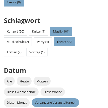
Events (9)
Schlagwort
Konzert (96)
Kultur (1)
Musik (101)
Musikschule (2)
Party (1)
Theater (9)
Treffen (2)
Vortrag (1)
Datum
Alle
Heute
Morgen
Dieses Wochenende
Diese Woche
Diesen Monat
Vergangene Veranstaltungen