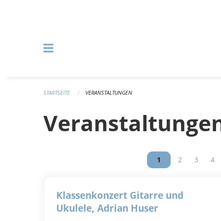
Navigation überspringen
STARTSEITE
VERANSTALTUNGEN
Veranstaltunge
Vous êtes sur la p
1
Vous êtes su
2
Vous êt
3
Vou
4
Klassenkonzert Gitarre und
Ukulele, Adrian Huser