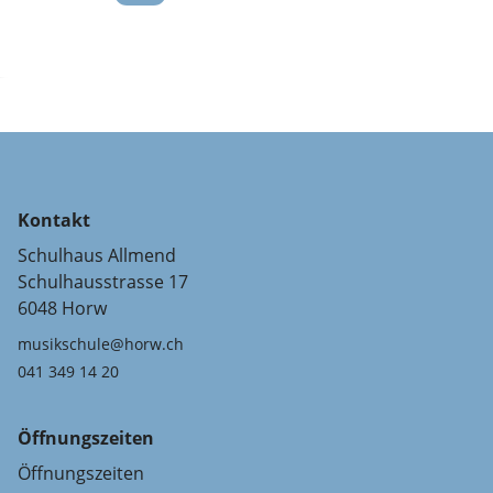
Kontakt
Schulhaus Allmend
Schulhausstrasse 17
6048 Horw
musikschule@horw.ch
041 349 14 20
Öffnungszeiten
Öffnungszeiten