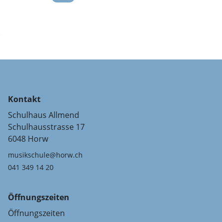
Kontakt
Schulhaus Allmend
Schulhausstrasse 17
6048 Horw
musikschule@horw.ch
041 349 14 20
Öffnungszeiten
Öffnungszeiten