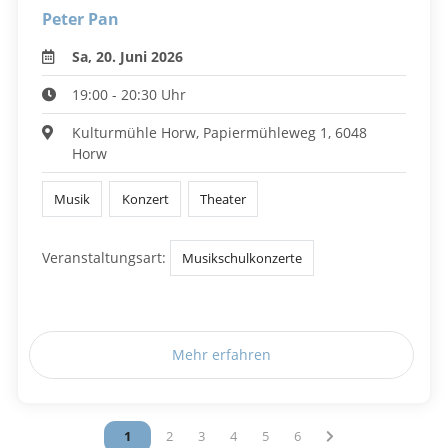
Peter Pan
Sa, 20. Juni 2026
19:00 - 20:30 Uhr
Kulturmühle Horw, Papiermühleweg 1, 6048
Horw
Musik
Konzert
Theater
Veranstaltungsart:
Musikschulkonzerte
Mehr erfahren
Vous êtes sur la page
1
Vous êtes sur la page
2
Vous êtes sur la page
3
Vous êtes sur la page
4
Vous êtes sur la page
5
Vous êtes sur la page
6