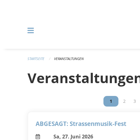
Navigation überspringen
STARTSEITE
VERANSTALTUNGEN
Veranstaltunge
Vous êtes sur
1
Vous êt
2
Vou
3
ABGESAGT: Strassenmusik-Fest
Sa, 27. Juni 2026