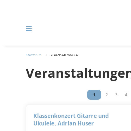
Navigation überspringen
STARTSEITE
VERANSTALTUNGEN
Veranstaltunge
Vous êtes sur la p
1
Vous êtes su
2
Vous êt
3
Vou
4
Klassenkonzert Gitarre und
Ukulele, Adrian Huser