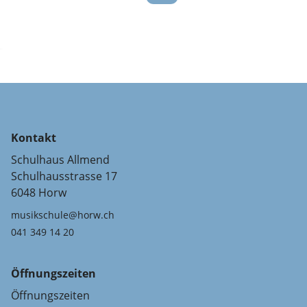
Kontakt
Schulhaus Allmend
Schulhausstrasse 17
6048 Horw
musikschule@horw.ch
041 349 14 20
Öffnungszeiten
Öffnungszeiten