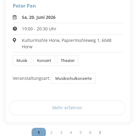
Peter Pan
Sa, 20. Juni 2026
19:00 - 20:30 Uhr
Kulturmühle Horw, Papiermühleweg 1, 6048
Horw
Musik
Konzert
Theater
Veranstaltungsart:
Musikschulkonzerte
Mehr erfahren
Vous êtes sur la page
1
Vous êtes sur la page
2
Vous êtes sur la page
3
Vous êtes sur la page
4
Vous êtes sur la page
5
Vous êtes sur la page
6