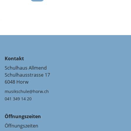
Kontakt
Schulhaus Allmend
Schulhausstrasse 17
6048 Horw
musikschule@horw.ch
041 349 14 20
Öffnungszeiten
Öffnungszeiten