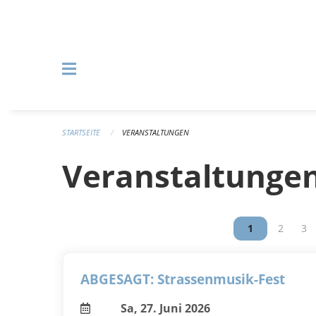
Navigation überspringen
STARTSEITE
VERANSTALTUNGEN
Veranstaltunge
Vous êtes sur
1
Vous êt
2
Vou
3
ABGESAGT: Strassenmusik-Fest
Sa, 27. Juni 2026