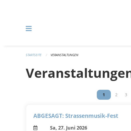
Navigation überspringen
STARTSEITE
VERANSTALTUNGEN
Veranstaltunge
Vous êtes sur
1
Vous êt
2
Vou
3
ABGESAGT: Strassenmusik-Fest
Sa, 27. Juni 2026