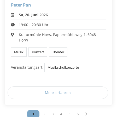
Peter Pan
Sa, 20. Juni 2026
19:00 - 20:30 Uhr
Kulturmühle Horw, Papiermühleweg 1, 6048
Horw
Musik
Konzert
Theater
Veranstaltungsart:
Musikschulkonzerte
Mehr erfahren
Vous êtes sur la page
1
Vous êtes sur la page
2
Vous êtes sur la page
3
Vous êtes sur la page
4
Vous êtes sur la page
5
Vous êtes sur la page
6