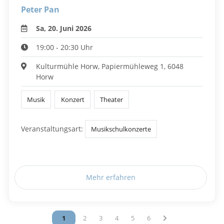
Peter Pan
Sa, 20. Juni 2026
19:00 - 20:30 Uhr
Kulturmühle Horw, Papiermühleweg 1, 6048
Horw
Musik
Konzert
Theater
Veranstaltungsart:
Musikschulkonzerte
Mehr erfahren
Vous êtes sur la page
1
Vous êtes sur la page
2
Vous êtes sur la page
3
Vous êtes sur la page
4
Vous êtes sur la page
5
Vous êtes sur la page
6