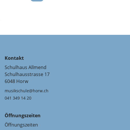
Kontakt
Schulhaus Allmend
Schulhausstrasse 17
6048 Horw
musikschule@horw.ch
041 349 14 20
Öffnungszeiten
Öffnungszeiten