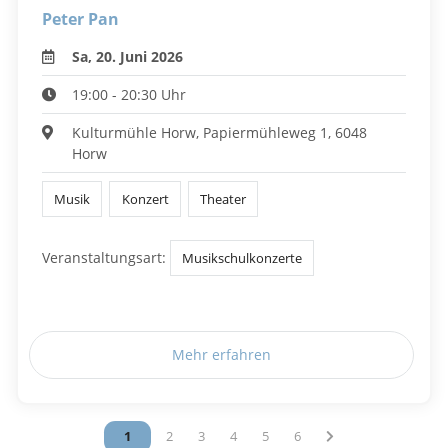
Peter Pan
Sa, 20. Juni 2026
19:00 - 20:30 Uhr
Kulturmühle Horw, Papiermühleweg 1, 6048
Horw
Musik
Konzert
Theater
Veranstaltungsart:
Musikschulkonzerte
Mehr erfahren
Vous êtes sur la page
1
Vous êtes sur la page
2
Vous êtes sur la page
3
Vous êtes sur la page
4
Vous êtes sur la page
5
Vous êtes sur la page
6