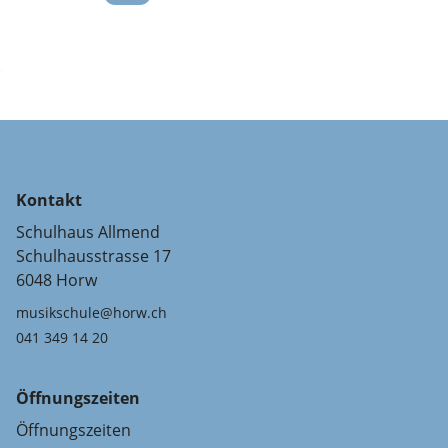
Kontakt
Schulhaus Allmend
Schulhausstrasse 17
6048 Horw
musikschule@horw.ch
041 349 14 20
Öffnungszeiten
Öffnungszeiten