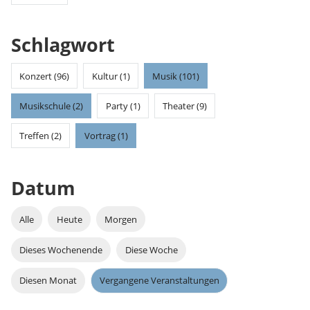
Schlagwort
Konzert (96)
Kultur (1)
Musik (101)
Musikschule (2)
Party (1)
Theater (9)
Treffen (2)
Vortrag (1)
Datum
Alle
Heute
Morgen
Dieses Wochenende
Diese Woche
Diesen Monat
Vergangene Veranstaltungen