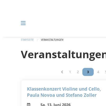
Navigation überspringen
STARTSEITE
VERANSTALTUNGEN
Veranstaltunge
Vous êtes sur la page
1
Vous êtes sur la p
2
Vous êtes s
3
Vous 
4
Klassenkonzert Violine und Cello,
Paula Novoa und Stefano Zoller
Sa, 13. Juni 2026