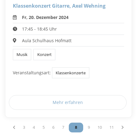
Klassenkonzert Gitarre, Axel Wehning
Fr, 20. Dezember 2024
17:45 - 18:45 Uhr
Aula Schulhaus Hofmatt
Musik
Konzert
Veranstaltungsart:
Klassenkonzerte
Mehr erfahren
Vous êtes sur la page
3
Vous êtes sur la page
4
Vous êtes sur la page
5
Vous êtes sur la page
6
Vous êtes sur la page
7
Vous êtes sur la page
8
Vous êtes sur la page
9
Vous êtes sur la page
10
Vous êtes sur l
11