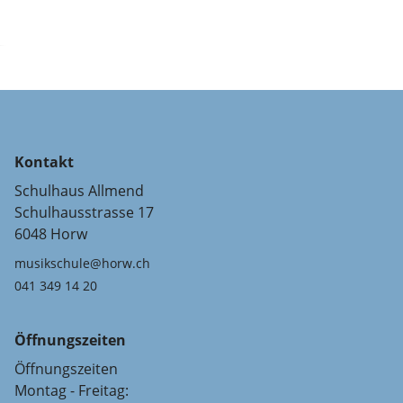
Kontakt
Schulhaus Allmend
Schulhausstrasse 17
6048 Horw
musikschule@horw.ch
041 349 14 20
Öffnungszeiten
Öffnungszeiten
Montag - Freitag: