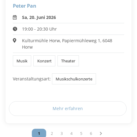
Peter Pan
Sa, 20. Juni 2026
19:00 - 20:30 Uhr
Kulturmühle Horw, Papiermühleweg 1, 6048
Horw
Musik
Konzert
Theater
Veranstaltungsart:
Musikschulkonzerte
Mehr erfahren
Vous êtes sur la page
1
Vous êtes sur la page
2
Vous êtes sur la page
3
Vous êtes sur la page
4
Vous êtes sur la page
5
Vous êtes sur la page
6