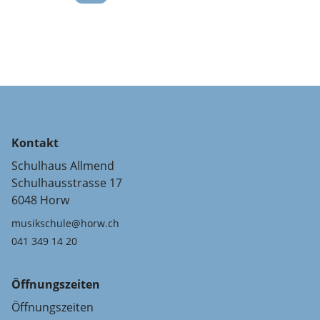
Kontakt
Schulhaus Allmend
Schulhausstrasse 17
6048 Horw
musikschule@horw.ch
041 349 14 20
Öffnungszeiten
Öffnungszeiten