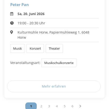
Peter Pan
Sa, 20. Juni 2026
19:00 - 20:30 Uhr
Kulturmühle Horw, Papiermühleweg 1, 6048
Horw
Musik
Konzert
Theater
Veranstaltungsart:
Musikschulkonzerte
Mehr erfahren
Vous êtes sur la page
1
Vous êtes sur la page
2
Vous êtes sur la page
3
Vous êtes sur la page
4
Vous êtes sur la page
5
Vous êtes sur la page
6