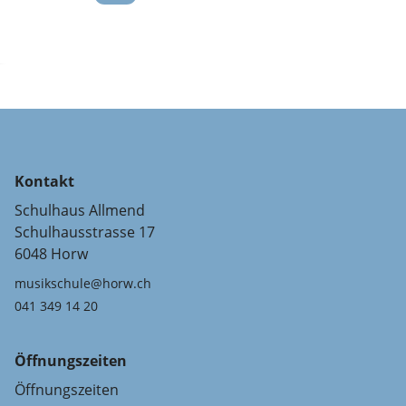
Kontakt
Schulhaus Allmend
Schulhausstrasse 17
6048 Horw
musikschule@horw.ch
041 349 14 20
Öffnungszeiten
Öffnungszeiten