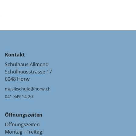
Kontakt
Schulhaus Allmend
Schulhausstrasse 17
6048 Horw
musikschule@horw.ch
041 349 14 20
Öffnungszeiten
Öffnungszeiten
Montag - Freitag: