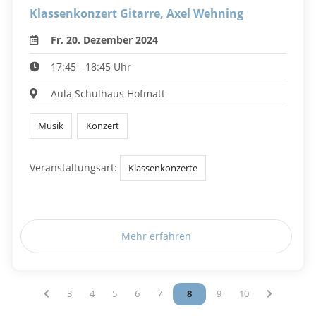
Klassenkonzert Gitarre, Axel Wehning
Fr, 20. Dezember 2024
17:45 - 18:45 Uhr
Aula Schulhaus Hofmatt
Musik
Konzert
Veranstaltungsart:
Klassenkonzerte
Mehr erfahren
Vous êtes sur la page
3
Vous êtes sur la page
4
Vous êtes sur la page
5
Vous êtes sur la page
6
Vous êtes sur la page
7
Vous êtes sur la page
8
Vous êtes sur la page
9
Vous êtes sur la p
10