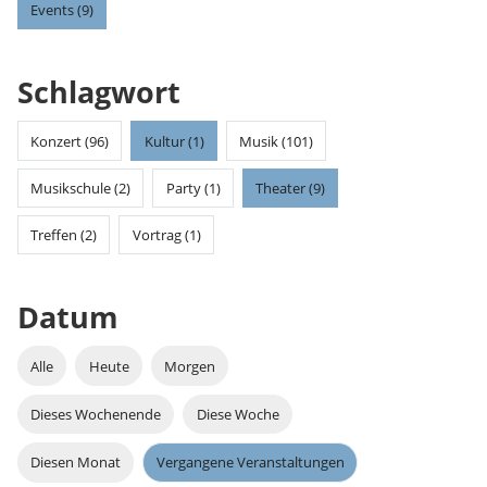
Events (9)
Schlagwort
Konzert (96)
Kultur (1)
Musik (101)
Musikschule (2)
Party (1)
Theater (9)
Treffen (2)
Vortrag (1)
Datum
Alle
Heute
Morgen
Dieses Wochenende
Diese Woche
Diesen Monat
Vergangene Veranstaltungen