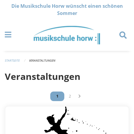
Navigation überspringen
Die Musikschule Horw wünscht einen schönen
Sommer
STARTSEITE
VERANSTALTUNGEN
Veranstaltungen
Vous êtes sur la page
1
Vous êtes sur la page
2