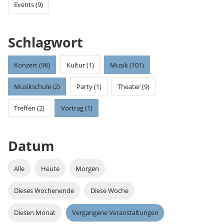
Events (9)
Schlagwort
Konzert (96)
Kultur (1)
Musik (101)
Musikschule (2)
Party (1)
Theater (9)
Treffen (2)
Vortrag (1)
Datum
Alle
Heute
Morgen
Dieses Wochenende
Diese Woche
Diesen Monat
Vergangene Veranstaltungen