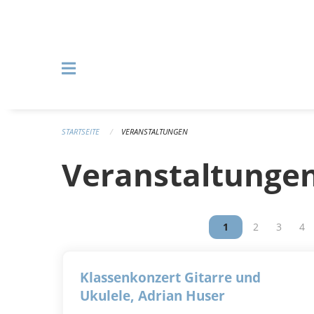
Navigation überspringen
STARTSEITE
VERANSTALTUNGEN
Veranstaltunge
Vous êtes sur la p
1
Vous êtes su
2
Vous êt
3
Vou
4
Klassenkonzert Gitarre und
Ukulele, Adrian Huser