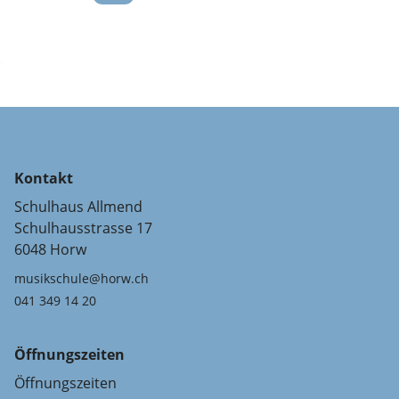
Kontakt
Schulhaus Allmend
Schulhausstrasse 17
6048 Horw
musikschule@horw.ch
041 349 14 20
Öffnungszeiten
Öffnungszeiten