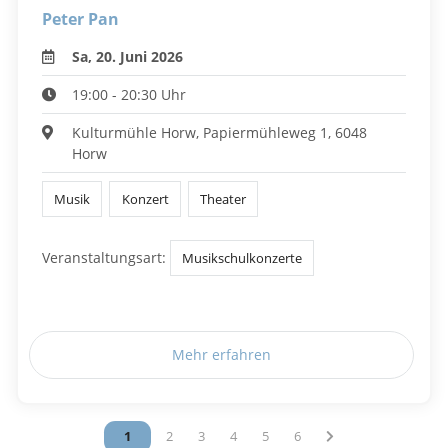
Peter Pan
Sa, 20. Juni 2026
19:00 - 20:30 Uhr
Kulturmühle Horw, Papiermühleweg 1, 6048
Horw
Musik
Konzert
Theater
Veranstaltungsart:
Musikschulkonzerte
Mehr erfahren
Vous êtes sur la page
1
Vous êtes sur la page
2
Vous êtes sur la page
3
Vous êtes sur la page
4
Vous êtes sur la page
5
Vous êtes sur la page
6