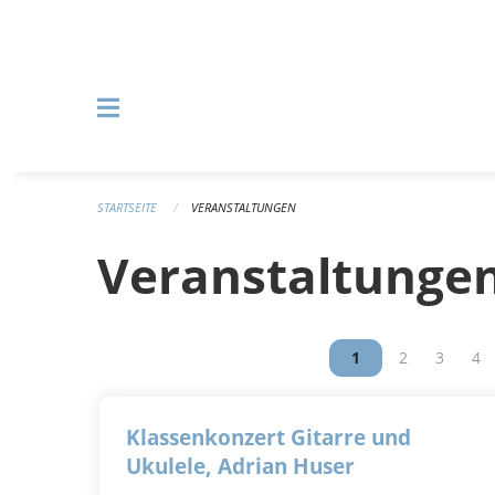
Navigation überspringen
STARTSEITE
VERANSTALTUNGEN
Veranstaltunge
Vous êtes sur la p
1
Vous êtes su
2
Vous êt
3
Vou
4
Klassenkonzert Gitarre und
Ukulele, Adrian Huser