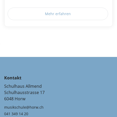
Mehr erfahren
Kontakt
Schulhaus Allmend
Schulhausstrasse 17
6048 Horw
musikschule@horw.ch
041 349 14 20