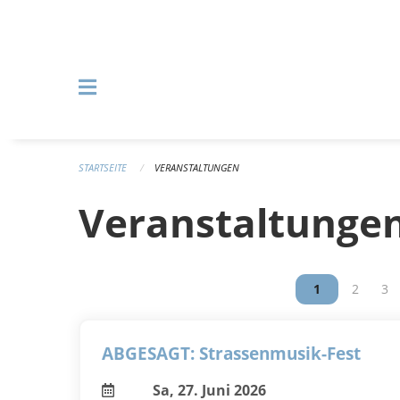
Navigation überspringen
STARTSEITE
VERANSTALTUNGEN
Veranstaltunge
Vous êtes sur
1
Vous êt
2
Vou
3
ABGESAGT: Strassenmusik-Fest
Sa, 27. Juni 2026