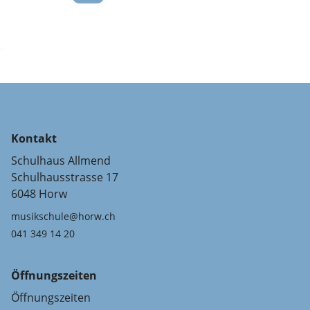
Kontakt
Schulhaus Allmend
Schulhausstrasse 17
6048 Horw
musikschule@horw.ch
041 349 14 20
Öffnungszeiten
Öffnungszeiten