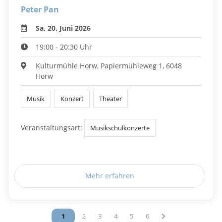
Peter Pan
Sa, 20. Juni 2026
19:00 - 20:30 Uhr
Kulturmühle Horw, Papiermühleweg 1, 6048
Horw
Musik
Konzert
Theater
Veranstaltungsart:
Musikschulkonzerte
Mehr erfahren
Vous êtes sur la page
1
Vous êtes sur la page
2
Vous êtes sur la page
3
Vous êtes sur la page
4
Vous êtes sur la page
5
Vous êtes sur la page
6