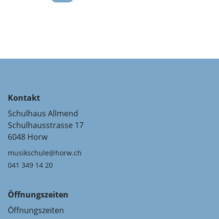
Kontakt
Schulhaus Allmend
Schulhausstrasse 17
6048 Horw
musikschule@horw.ch
041 349 14 20
Öffnungszeiten
Öffnungszeiten