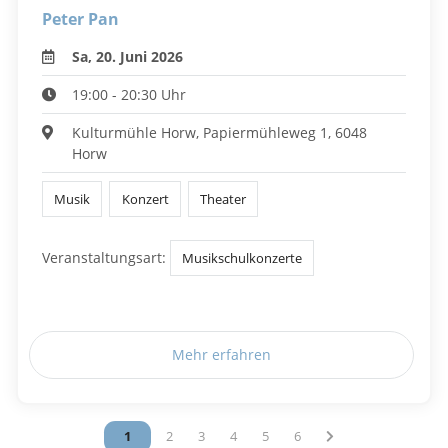
Peter Pan
Sa, 20. Juni 2026
19:00 - 20:30 Uhr
Kulturmühle Horw, Papiermühleweg 1, 6048
Horw
Musik
Konzert
Theater
Veranstaltungsart:
Musikschulkonzerte
Mehr erfahren
Vous êtes sur la page
1
Vous êtes sur la page
2
Vous êtes sur la page
3
Vous êtes sur la page
4
Vous êtes sur la page
5
Vous êtes sur la page
6