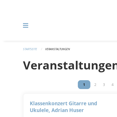
Navigation überspringen
STARTSEITE
VERANSTALTUNGEN
Veranstaltunge
Vous êtes sur la p
1
Vous êtes su
2
Vous êt
3
Vou
4
Klassenkonzert Gitarre und
Ukulele, Adrian Huser