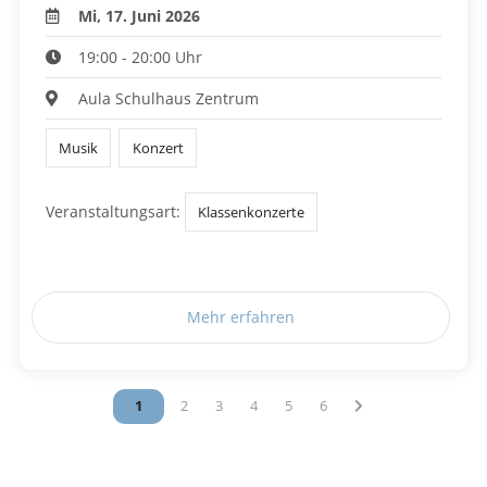
Mi, 17. Juni 2026
19:00 - 20:00 Uhr
Aula Schulhaus Zentrum
Musik
Konzert
Veranstaltungsart:
Klassenkonzerte
Mehr erfahren
Vous êtes sur la page
1
Vous êtes sur la page
2
Vous êtes sur la page
3
Vous êtes sur la page
4
Vous êtes sur la page
5
Vous êtes sur la page
6