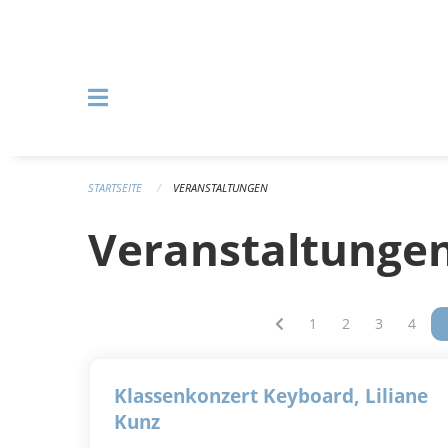
Navigation überspringen
STARTSEITE
VERANSTALTUNGEN
Veranstaltunge
Vous êtes sur la pag
1
Vous êtes sur l
2
Vous êtes 
3
Vous 
4
Klassenkonzert Keyboard, Liliane
Kunz