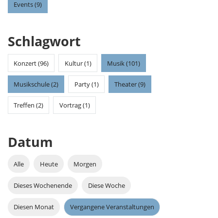
Events (9)
Schlagwort
Konzert (96)
Kultur (1)
Musik (101)
Musikschule (2)
Party (1)
Theater (9)
Treffen (2)
Vortrag (1)
Datum
Alle
Heute
Morgen
Dieses Wochenende
Diese Woche
Diesen Monat
Vergangene Veranstaltungen