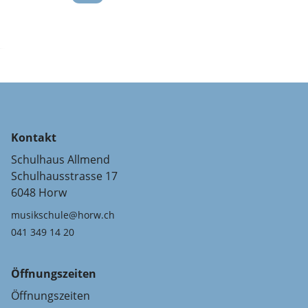
Kontakt
Schulhaus Allmend
Schulhausstrasse 17
6048 Horw
musikschule@horw.ch
041 349 14 20
Öffnungszeiten
Öffnungszeiten