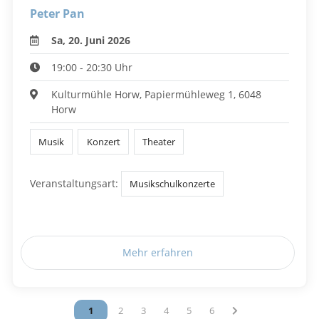
Peter Pan
Sa, 20. Juni 2026
19:00 - 20:30 Uhr
Kulturmühle Horw, Papiermühleweg 1, 6048
Horw
Musik
Konzert
Theater
Veranstaltungsart:
Musikschulkonzerte
Mehr erfahren
Vous êtes sur la page
1
Vous êtes sur la page
2
Vous êtes sur la page
3
Vous êtes sur la page
4
Vous êtes sur la page
5
Vous êtes sur la page
6