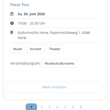
Peter Pan
Sa, 20. Juni 2026
19:00 - 20:30 Uhr
Kulturmühle Horw, Papiermühleweg 1, 6048
Horw
Musik
Konzert
Theater
Veranstaltungsart:
Musikschulkonzerte
Mehr erfahren
Vous êtes sur la page
1
Vous êtes sur la page
2
Vous êtes sur la page
3
Vous êtes sur la page
4
Vous êtes sur la page
5
Vous êtes sur la page
6