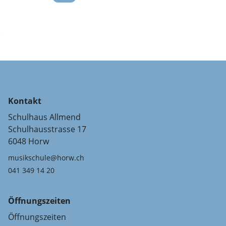
Kontakt
Schulhaus Allmend
Schulhausstrasse 17
6048 Horw
musikschule@horw.ch
041 349 14 20
Öffnungszeiten
Öffnungszeiten