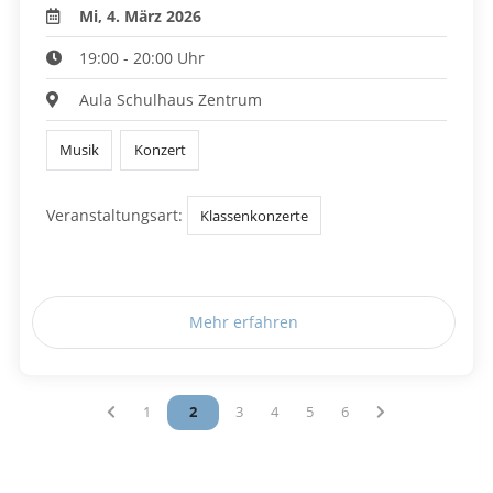
Mi, 4. März 2026
19:00 - 20:00 Uhr
Aula Schulhaus Zentrum
Musik
Konzert
Veranstaltungsart:
Klassenkonzerte
Mehr erfahren
Vous êtes sur la page
1
Vous êtes sur la page
2
Vous êtes sur la page
3
Vous êtes sur la page
4
Vous êtes sur la page
5
Vous êtes sur la page
6