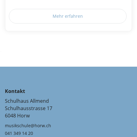
Mehr erfahren
Kontakt
Schulhaus Allmend
Schulhausstrasse 17
6048 Horw
musikschule@horw.ch
041 349 14 20