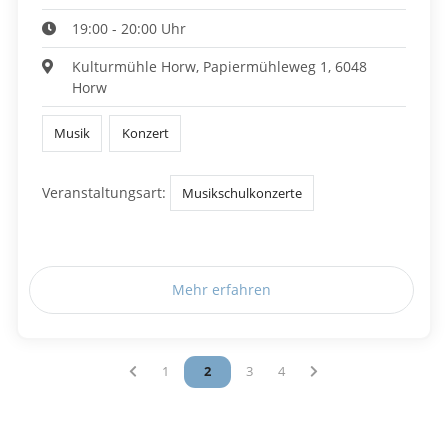
19:00 - 20:00 Uhr
Kulturmühle Horw, Papiermühleweg 1, 6048
Horw
Musik
Konzert
Veranstaltungsart:
Musikschulkonzerte
Mehr erfahren
Vous êtes sur la page
1
Vous êtes sur la page
2
Vous êtes sur la page
3
Vous êtes sur la page
4