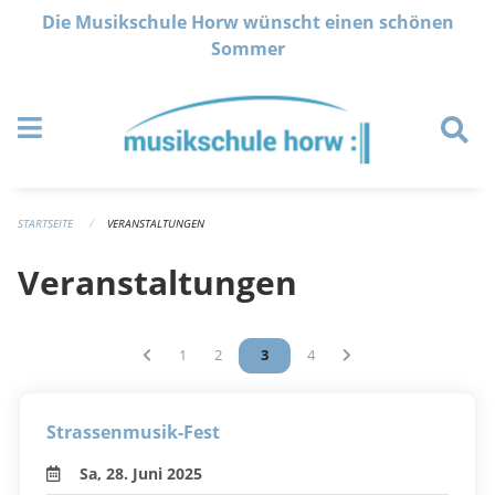
Navigation überspringen
Die Musikschule Horw wünscht einen schönen
Sommer
STARTSEITE
VERANSTALTUNGEN
Veranstaltungen
Vous êtes sur la page
1
Vous êtes sur la page
2
Vous êtes sur la page
3
Vous êtes sur la page
4
Strassenmusik-Fest
Sa, 28. Juni 2025