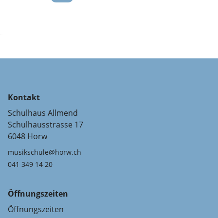
Kontakt
Schulhaus Allmend
Schulhausstrasse 17
6048 Horw
musikschule@horw.ch
041 349 14 20
Öffnungszeiten
Öffnungszeiten