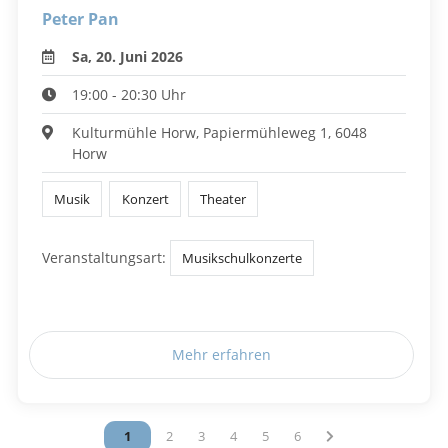
Peter Pan
Sa, 20. Juni 2026
19:00 - 20:30 Uhr
Kulturmühle Horw, Papiermühleweg 1, 6048
Horw
Musik
Konzert
Theater
Veranstaltungsart:
Musikschulkonzerte
Mehr erfahren
Vous êtes sur la page
1
Vous êtes sur la page
2
Vous êtes sur la page
3
Vous êtes sur la page
4
Vous êtes sur la page
5
Vous êtes sur la page
6