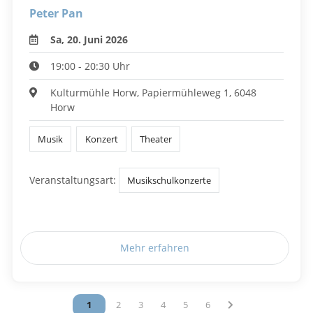
Peter Pan
Sa, 20. Juni 2026
19:00 - 20:30 Uhr
Kulturmühle Horw, Papiermühleweg 1, 6048
Horw
Musik
Konzert
Theater
Veranstaltungsart:
Musikschulkonzerte
Mehr erfahren
Vous êtes sur la page
1
Vous êtes sur la page
2
Vous êtes sur la page
3
Vous êtes sur la page
4
Vous êtes sur la page
5
Vous êtes sur la page
6