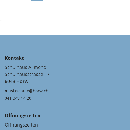
Kontakt
Schulhaus Allmend
Schulhausstrasse 17
6048 Horw
musikschule@horw.ch
041 349 14 20
Öffnungszeiten
Öffnungszeiten