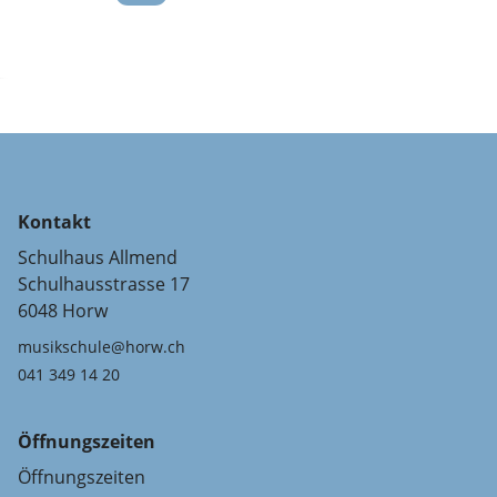
Kontakt
Schulhaus Allmend
Schulhausstrasse 17
6048 Horw
musikschule@horw.ch
041 349 14 20
Öffnungszeiten
Öffnungszeiten