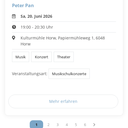
Peter Pan
Sa, 20. Juni 2026
19:00 - 20:30 Uhr
Kulturmühle Horw, Papiermühleweg 1, 6048
Horw
Musik
Konzert
Theater
Veranstaltungsart:
Musikschulkonzerte
Mehr erfahren
Vous êtes sur la page
1
Vous êtes sur la page
2
Vous êtes sur la page
3
Vous êtes sur la page
4
Vous êtes sur la page
5
Vous êtes sur la page
6