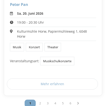
Peter Pan
Sa, 20. Juni 2026
19:00 - 20:30 Uhr
Kulturmühle Horw, Papiermühleweg 1, 6048
Horw
Musik
Konzert
Theater
Veranstaltungsart:
Musikschulkonzerte
Mehr erfahren
Vous êtes sur la page
1
Vous êtes sur la page
2
Vous êtes sur la page
3
Vous êtes sur la page
4
Vous êtes sur la page
5
Vous êtes sur la page
6