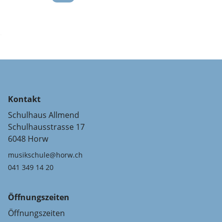
Kontakt
Schulhaus Allmend
Schulhausstrasse 17
6048 Horw
musikschule@horw.ch
041 349 14 20
Öffnungszeiten
Öffnungszeiten