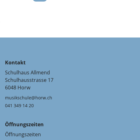
Kontakt
Schulhaus Allmend
Schulhausstrasse 17
6048 Horw
musikschule@horw.ch
041 349 14 20
Öffnungszeiten
Öffnungszeiten