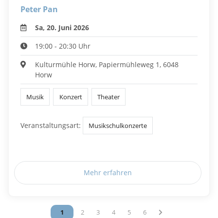
Peter Pan
Sa, 20. Juni 2026
19:00 - 20:30 Uhr
Kulturmühle Horw, Papiermühleweg 1, 6048
Horw
Musik
Konzert
Theater
Veranstaltungsart:
Musikschulkonzerte
Mehr erfahren
Vous êtes sur la page
1
Vous êtes sur la page
2
Vous êtes sur la page
3
Vous êtes sur la page
4
Vous êtes sur la page
5
Vous êtes sur la page
6