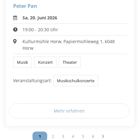
Peter Pan
Sa, 20. Juni 2026
19:00 - 20:30 Uhr
Kulturmühle Horw, Papiermühleweg 1, 6048
Horw
Musik
Konzert
Theater
Veranstaltungsart:
Musikschulkonzerte
Mehr erfahren
Vous êtes sur la page
1
Vous êtes sur la page
2
Vous êtes sur la page
3
Vous êtes sur la page
4
Vous êtes sur la page
5
Vous êtes sur la page
6