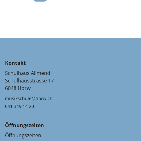
Kontakt
Schulhaus Allmend
Schulhausstrasse 17
6048 Horw
musikschule@horw.ch
041 349 14 20
Öffnungszeiten
Öffnungszeiten