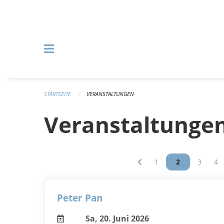
Navigation überspringen
STARTSEITE
VERANSTALTUNGEN
Veranstaltunge
Vous êtes sur la pag
1
Vous êtes sur
2
Vous êt
3
Vou
4
Peter Pan
Sa, 20. Juni 2026