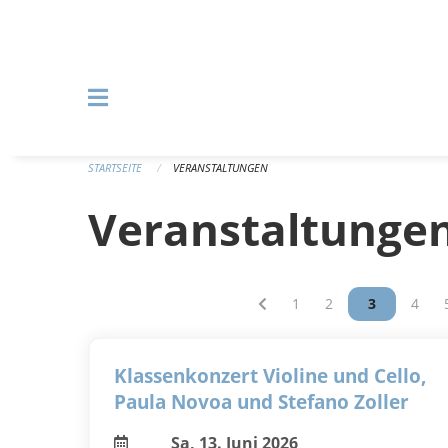
Navigation überspringen
STARTSEITE
VERANSTALTUNGEN
Veranstaltunge
Vous êtes sur la page
1
Vous êtes sur la p
2
Vous êtes s
3
Vous 
4
Klassenkonzert Violine und Cello,
Paula Novoa und Stefano Zoller
Sa, 13. Juni 2026